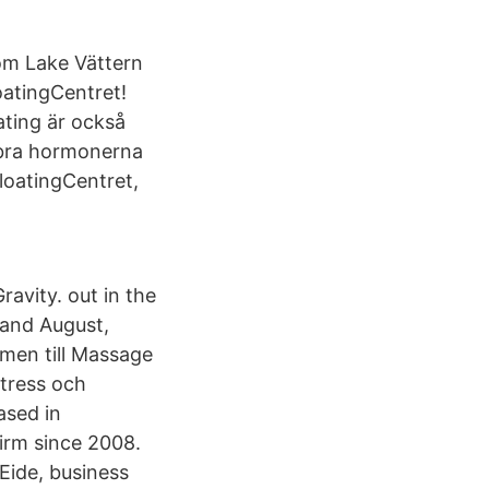
rom Lake Vättern
oatingCentret!
ating är också
åbra hormonerna
loatingCentret,
avity. out in the
 and August,
mmen till Massage
stress och
ased in
firm since 2008.
Eide, business