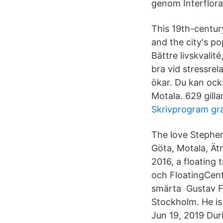
genom Interflora
This 19th-centur
and the city's p
Bättre livskvali
bra vid stressr
ökar. Du kan ock
Motala. 629 gillar
Skrivprogram gra
The love Stephen
Göta, Motala, Ätr
2016, a floating 
och FloatingCent
smärta Gustav Fr
Stockholm. He is
Jun 19, 2019 Dur