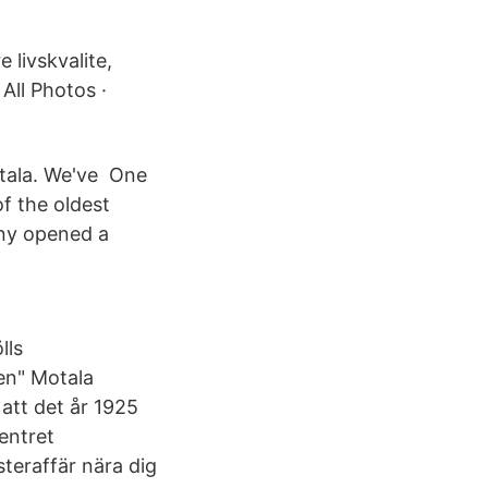
e livskvalite,
All Photos ·
otala. We've One
f the oldest
any opened a
lls
en" Motala
att det år 1925
entret
teraffär nära dig