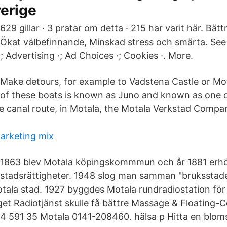
erige
629 gillar · 3 pratar om detta · 215 har varit här. Bättr
Ökat välbefinnande, Minskad stress och smärta. See 
·; Advertising ·; Ad Choices ·; Cookies ·. More.
Make detours, for example to Vadstena Castle or M
of these boats is known as Juno and known as one o
he canal route, in Motala, the Motala Verkstad Comp
marketing mix
1863 blev Motala köpingskommmun och år 1881 erhö
stadsrättigheter. 1948 slog man samman "bruksstad
ala stad. 1927 byggdes Motala rundradiostation för 
et Radiotjänst skulle få bättre Massage & Floating-C
4 591 35 Motala 0141-208460. hälsa p Hitta en bloms