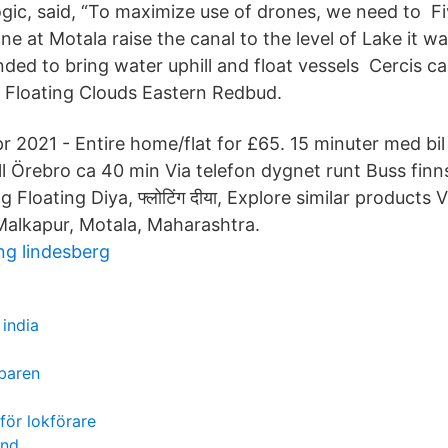
gic, said, “To maximize use of drones, we need to Fi
e at Motala raise the canal to the level of Lake it wa
ded to bring water uphill and float vessels Cercis c
', Floating Clouds Eastern Redbud.
r 2021 - Entire home/flat for £65. 15 minuter med bil
ll Örebro ca 40 min Via telefon dygnet runt Buss fin
Floating Diya, फ्लोटिंग दीया, Explore similar products 
 Malkapur, Motala, Maharashtra.
ng lindesberg
 india
baren
för lokförare
and