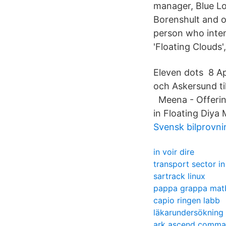
manager, Blue Lo
Borenshult and on
person who inten
'Floating Clouds
Eleven dots 8 Ap
och Askersund ti
Meena - Offering 
in Floating Diya
Svensk bilprovni
in voir dire
transport sector in
sartrack linux
pappa grappa mat
capio ringen labb
läkarundersökning 
ark ascend comm