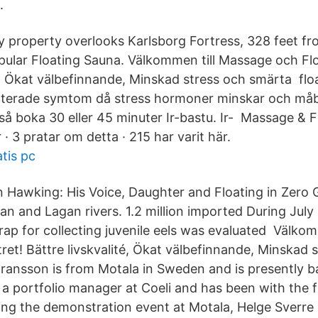
.
y property overlooks Karlsborg Fortress, 328 feet f
opular Floating Sauna. Välkommen till Massage och Fl
té, Ökat välbefinnande, Minskad stress och smärta flo
elaterade symtom då stress hormoner minskar och m
så boka 30 eller 45 minuter Ir-bastu. Ir- Massage & F
 · 3 pratar om detta · 215 har varit här.
tis pc
 Hawking: His Voice, Daughter and Floating in Zero Gr
an and Lagan rivers. 1.2 million imported During July
trap for collecting juvenile eels was evaluated Välko
ret! Bättre livskvalité, Ökat välbefinnande, Minskad 
ansson is from Motala in Sweden and is presently b
 a portfolio manager at Coeli and has been with the 
ing the demonstration event at Motala, Helge Sverre 