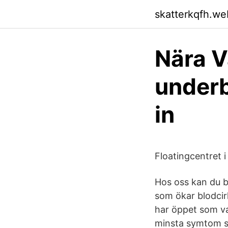
skatterkqfh.we
Nära V
underb
in
Floatingcentret 
Hos oss kan du b
som ökar blodcir
har öppet som van
minsta symtom st