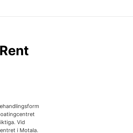
 Rent
 behandlingsform
loatingcentret
iktiga. Vid
ntret i Motala.