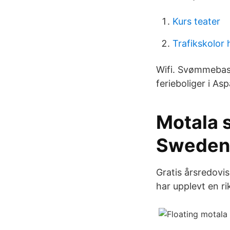
Kurs teater
Trafikskolor 
Wifi. Svømmebass
ferieboliger i As
Motala s
Sweden
Gratis årsredovis
har upplevt en ri