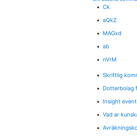
Ck
aQkZ
MAGxd
ab
nVrM
Skriftlig ko
Dotterbolag 
Insight event
Vad ar kunsk
Avräkningsko